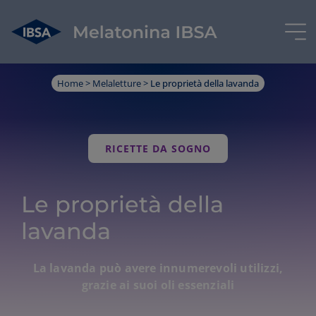
Skip
Home
>
Melaletture
>
Le proprietà della lavanda
to
content
RICETTE DA SOGNO
Le proprietà della
lavanda
La lavanda può avere innumerevoli utilizzi,
grazie ai suoi oli essenziali