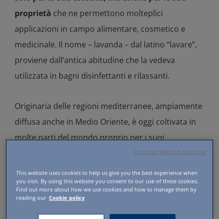
proprietà
che ne permettono molteplici
applicazioni in campo alimentare, cosmetico e
medicinale. Il nome – lavanda – dal latino “lavare”,
proviene dall’antica abitudine che la vedeva
utilizzata in bagni disinfettanti e rilassanti.
Originaria delle regioni mediterranee, ampiamente
diffusa anche in Medio Oriente, è oggi coltivata in
molte parti del mondo proprio per i suoi
innumerevoli usi e benefici. Infatti, dai suoi
Continue without Accepting
caratteristici fiori azzurro-violaceo e dalle parti
This website uses cookies to help us give you the best experience when
you visit. By using this website you consent to our use of these cookies.
aeree della pianta (fusti e rami) si ottengono oli
Find out more about how we use cookies and how to manage them by
reading our
Cookie policy
essenziali che possono essere utili per il nostro
benessere.
La lavanda, infatti ha proprietà che