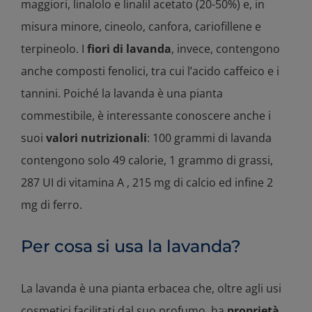
maggiori, linalolo e linalil acetato (20-50%) e, in
misura minore, cineolo, canfora, cariofillene e
terpineolo. I
fiori di lavanda
, invece, contengono
anche composti fenolici, tra cui l’acido caffeico e i
tannini. Poiché la lavanda è una pianta
commestibile, è interessante conoscere anche i
suoi
valori nutrizionali
: 100 grammi di lavanda
contengono solo 49 calorie, 1 grammo di grassi,
287 UI di vitamina A , 215 mg di calcio ed infine 2
mg di ferro.
Per cosa si usa la lavanda?
La lavanda è una pianta erbacea che, oltre agli usi
cosmetici facilitati dal suo profumo, ha
proprietà