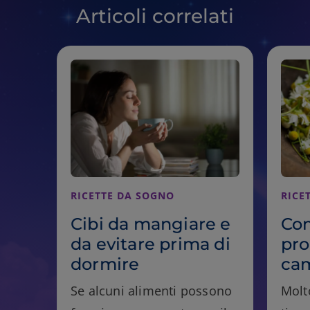
Articoli correlati
RICETTE DA SOGNO
RICE
Cibi da mangiare e
Con
da evitare prima di
pro
dormire
ca
Se alcuni alimenti possono
Molt