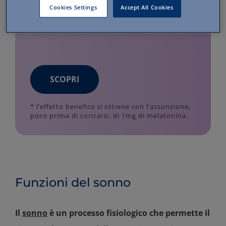
favorire il naturale benessere
Cookies Settings
Accept All Cookies
psicologico.
SCOPRI
* l’effetto benefico si ottiene con l’assunzione,
poco prima di coricarsi, di 1mg di melatonina.
Funzioni del sonno
Il
sonno
è un processo fisiologico che permette il