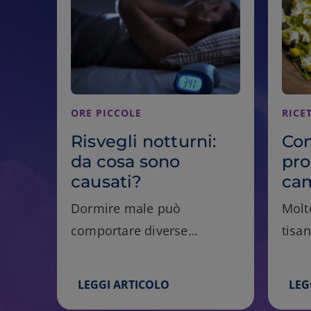
ORE PICCOLE
RICE
Risvegli notturni:
Con
da cosa sono
pro
causati?
ca
Dormire male può
Molt
comportare diverse
tisa
problematiche alla salute
vant
benef
LEGGI ARTICOLO
LEG
bene